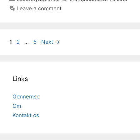
Leave a comment
Page
Page
Page
1
2
…
5
Next
→
Links
Gennemse
Om
Kontakt os