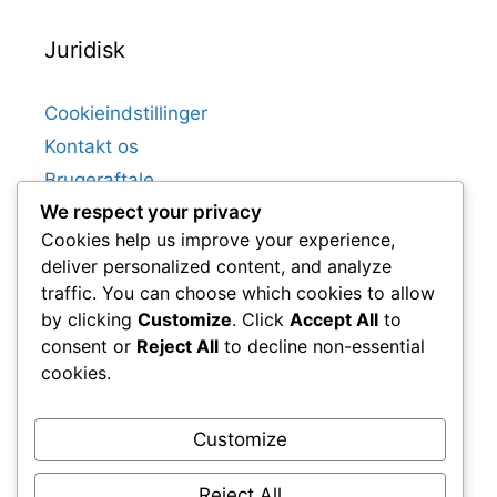
Juridisk
Cookieindstillinger
Kontakt os
Brugeraftale
We respect your privacy
Dit privatliv
Cookies help us improve your experience,
Om
deliver personalized content, and analyze
traffic. You can choose which cookies to allow
by clicking
Customize
. Click
Accept All
to
Kategorier
consent or
Reject All
to decline non-essential
cookies.
Elektrolytbalance for krampeudsatte voksne
Hydreringsstrategier for voksne, der er
Customize
tilbøjelige til kramper
Krampeforebyggende tips til voksne
Reject All