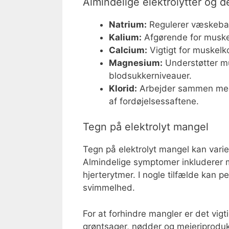
Almindelige elektrolytter og d
Natrium:
Regulerer væskebala
Kalium:
Afgørende for muskel
Calcium:
Vigtigt for muskelk
Magnesium:
Understøtter mu
blodsukkerniveauer.
Klorid:
Arbejder sammen med 
af fordøjelsessaftene.
Tegn på elektrolyt mangel
Tegn på elektrolyt mangel kan varie
Almindelige symptomer inkluderer
hjerterytmer. I nogle tilfælde kan p
svimmelhed.
For at forhindre mangler er det vigti
grøntsager, nødder og mejeriprodukt