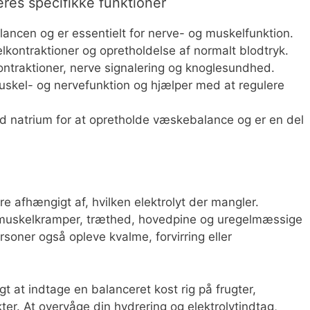
eres specifikke funktioner
ncen og er essentielt for nerve- og muskelfunktion.
kontraktioner og opretholdelse af normalt blodtryk.
ontraktioner, nerve signalering og knoglesundhed.
skel- og nervefunktion og hjælper med at regulere
natrium for at opretholde væskebalance og er en del
re afhængigt af, hvilken elektrolyt der mangler.
 muskelkramper, træthed, hovedpine og uregelmæssige
ersoner også opleve kvalme, forvirring eller
gt at indtage en balanceret kost rig på frugter,
er. At overvåge din hydrering og elektrolytindtag,