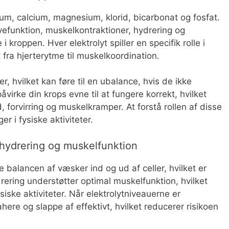
lium, calcium, magnesium, klorid, bicarbonat og fosfat.
vefunktion, muskelkontraktioner, hydrering og
kroppen. Hver elektrolyt spiller en specifik rolle i
t fra hjerterytme til muskelkoordination.
r, hvilket kan føre til en ubalance, hvis de ikke
irke din krops evne til at fungere korrekt, hvilket
 forvirring og muskelkramper. At forstå rollen af disse
ger i fysiske aktiviteter.
å hydrering og muskelfunktion
e balancen af væsker ind og ud af celler, hvilket er
drering understøtter optimal muskelfunktion, hvilket
iske aktiviteter. Når elektrolytniveauerne er
here og slappe af effektivt, hvilket reducerer risikoen