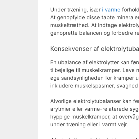
Under træning, især
i varme
forhold
At genopfylde disse tabte mineraler
muskeltræthed. At indtage elektroly
genoprette balancen og forbedre re
Konsekvenser af elektrolytub
En ubalance af elektrolytter kan føre
tilbøjelige til muskelkramper. Lave
øge sandsynligheden for kramper u
inkludere muskelspasmer, svaghed 
Alvorlige elektrolytubalanser kan f
arytmier eller varme-relaterede syg
hyppige muskelkramper, at overvåge
under træning eller i varmt vejr.