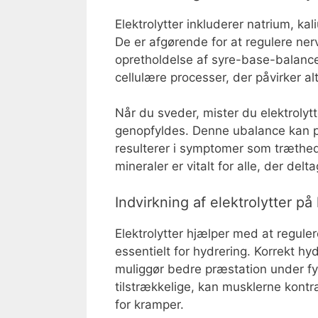
Elektrolytter inkluderer natrium, ka
De er afgørende for at regulere ner
opretholdelse af syre-base-balance i 
cellulære processer, der påvirker al
Når du sveder, mister du elektrolytte
genopfyldes. Denne ubalance kan påv
resulterer i symptomer som træthed,
mineraler er vitalt for alle, der delta
Indvirkning af elektrolytter p
Elektrolytter hjælper med at reguler
essentielt for hydrering. Korrekt hy
muliggør bedre præstation under fys
tilstrækkelige, kan musklerne kontra
for kramper.