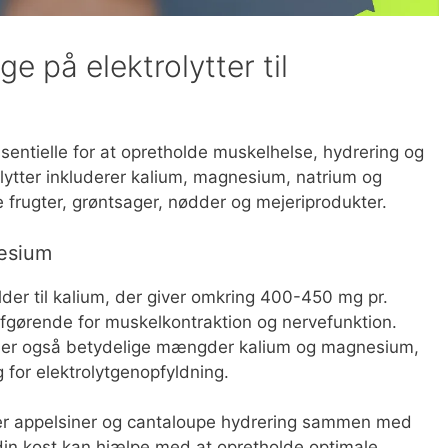
ge på elektrolytter til
ssentielle for at opretholde muskelhelse, hydrering og
lytter inkluderer kalium, magnesium, natrium og
e frugter, grøntsager, nødder og mejeriprodukter.
nesium
der til kalium, der giver omkring 400-450 mg pr.
afgørende for muskelkontraktion og nervefunktion.
yder også betydelige mængder kalium og magnesium,
 for elektrolytgenopfyldning.
er appelsiner og cantaloupe hydrering sammen med
i din kost kan hjælpe med at opretholde optimale