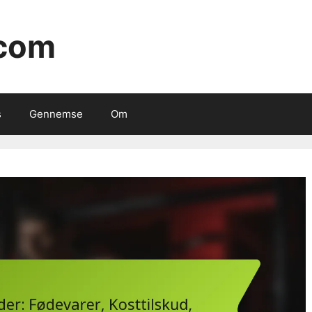
.com
s
Gennemse
Om