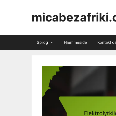
Skip
to
micabezafriki
content
Sprog
Hjemmeside
Kontakt o