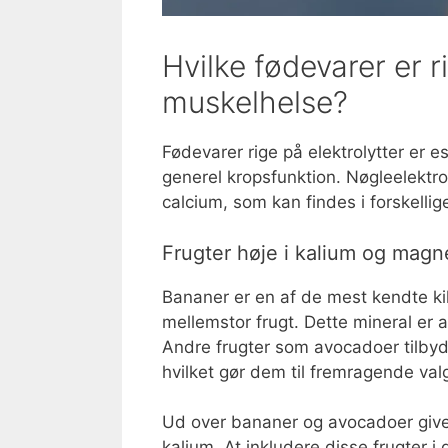
Hvilke fødevarer er ri
muskelhelse?
Fødevarer rige på elektrolytter er e
generel kropsfunktion. Nøgleelektro
calcium, som kan findes i forskellig
Frugter høje i kalium og mag
Bananer er en af de mest kendte kil
mellemstor frugt. Dette mineral er 
Andre frugter som avocadoer tilb
hvilket gør dem til fremragende valg
Ud over bananer og avocadoer giv
kalium. At inkludere disse frugter 