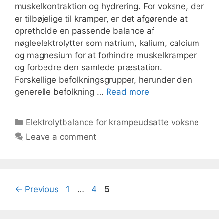
muskelkontraktion og hydrering. For voksne, der
er tilbøjelige til kramper, er det afgørende at
opretholde en passende balance af
nøgleelektrolytter som natrium, kalium, calcium
og magnesium for at forhindre muskelkramper
og forbedre den samlede præstation.
Forskellige befolkningsgrupper, herunder den
generelle befolkning …
Read more
Categories
Elektrolytbalance for krampeudsatte voksne
Leave a comment
Page
Page
Page
←
Previous
1
…
4
5