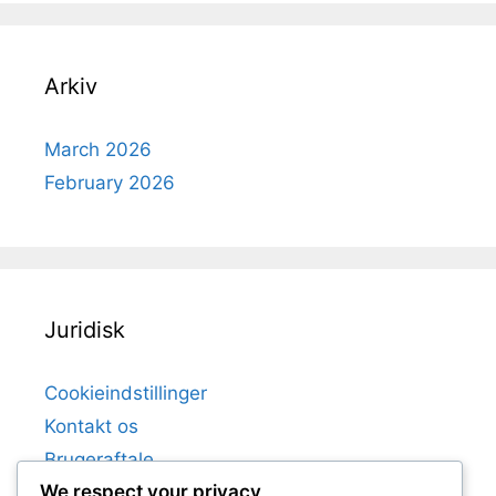
Arkiv
March 2026
February 2026
Juridisk
Cookieindstillinger
Kontakt os
Brugeraftale
We respect your privacy
Dit privatliv