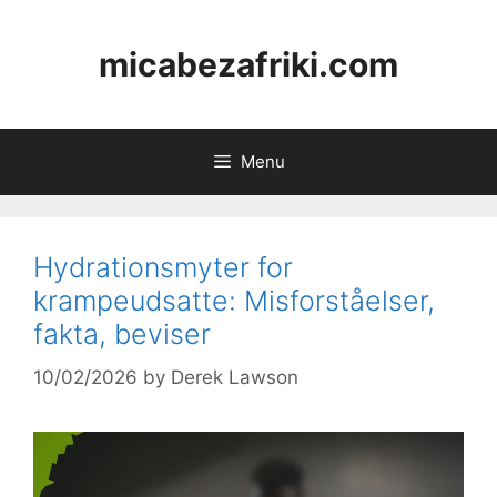
Skip
to
micabezafriki.com
content
Menu
Hydrationsmyter for
krampeudsatte: Misforståelser,
fakta, beviser
10/02/2026
by
Derek Lawson